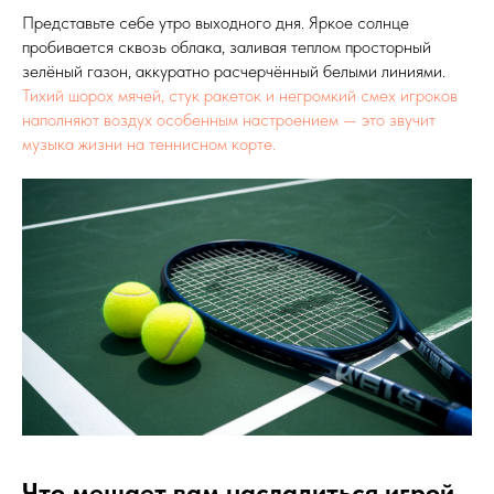
Представьте себе утро выходного дня. Яркое солнце
пробивается сквозь облака, заливая теплом просторный
зелёный газон, аккуратно расчерчённый белыми линиями.
Тихий шорох мячей, стук ракеток и негромкий смех игроков
наполняют воздух особенным настроением — это звучит
музыка жизни на теннисном корте.
Что мешает вам насладиться игрой.