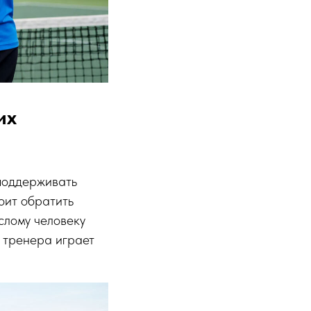
их
 поддерживать
оит обратить
слому человеку
и тренера играет