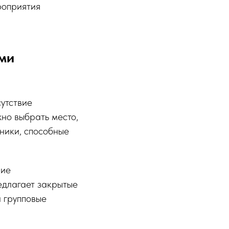
роприятия
ми
утствие
но выбрать место,
ники, способные
ние
длагает закрытые
и групповые