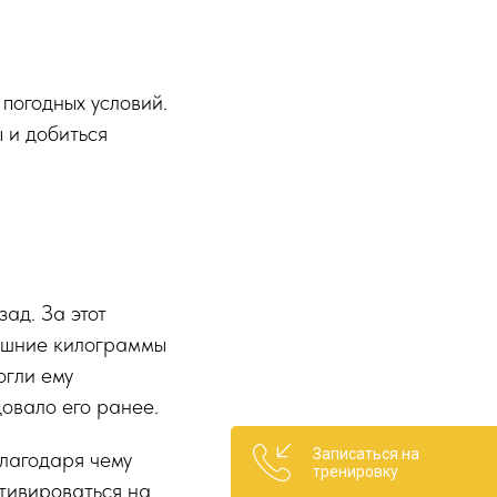
 погодных условий.
 и добиться
ад. За этот
лишние килограммы
огли ему
довало его ранее.
Записаться на
благодаря чему
тренировку
отивироваться на