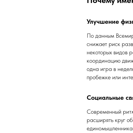
Улучшение физ
По данным Всемир
снижает риск разв
некоторых видов р
координацию движе
одна игра в недел
пробежке или инт
Социальные св
Современный ритм
расширять круг об
единомышленникам