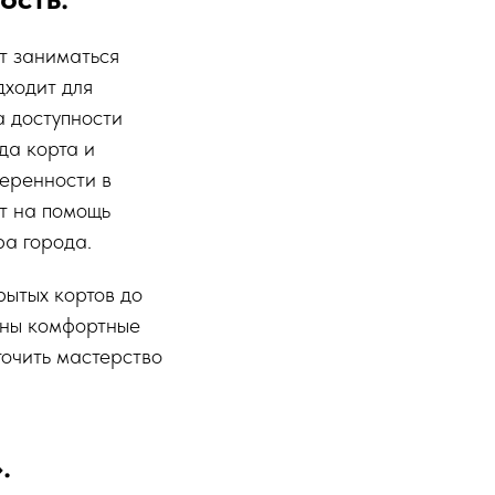
т заниматься
дходит для
а доступности
да корта и
веренности в
т на помощь
ра города.
рытых кортов до
ены комфортные
точить мастерство
.