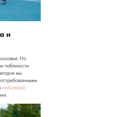
а и
осковья. Но
ли поблизости
Сегодня мы
 востребованными
ы
любителей
ия.