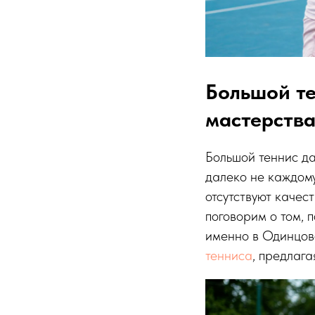
Большой те
мастерства
Большой теннис д
далеко не каждому
отсутствуют качес
поговорим о том, 
именно в Одинцов
тенниса
, предлаг