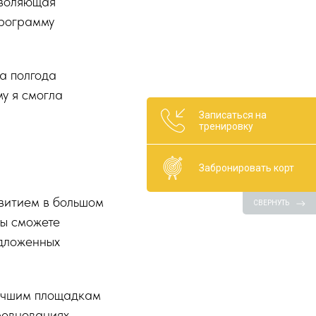
зволяющая
программу
за полгода
му я смогла
Записаться на
тренировку
Забронировать корт
витием в большом
СВЕРНУТЬ
Вы сможете
едложенных
 лучшим площадкам
ревнованиях