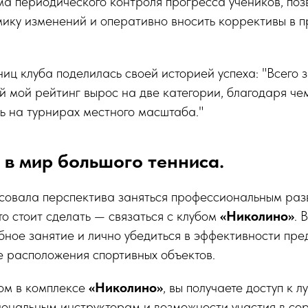
ма периодического контроля прогресса учеников, по
мику изменений и оперативно вносить коррективы в 
ниц клуба поделилась своей историей успеха: "Всего 
й мой рейтинг вырос на две категории, благодаря че
ь на турнирах местного масштаба."
 в мир большого тенниса.
есовала перспектива заняться профессиональным раз
то стоит сделать — связаться с клубом
«Николино»
. 
бное занятие и лично убедиться в эффективности пр
е расположения спортивных объектов.
ом в комплексе
«Николино»
, вы получаете доступ к
иональным инструкторам и возможности участия в со