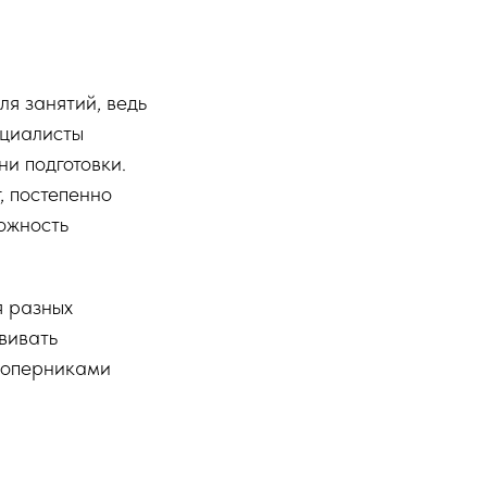
я занятий, ведь
ециалисты
и подготовки.
, постепенно
ожность
я разных
вивать
 соперниками