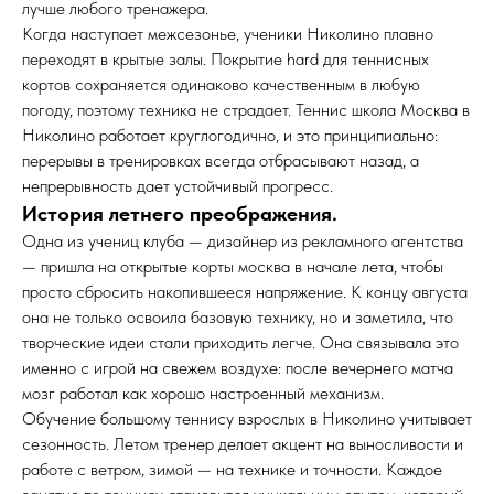
лучше любого тренажера.
Когда наступает межсезонье, ученики Николино плавно
переходят в крытые залы. Покрытие hard для теннисных
кортов сохраняется одинаково качественным в любую
погоду, поэтому техника не страдает. Теннис школа Москва в
Николино работает круглогодично, и это принципиально:
перерывы в тренировках всегда отбрасывают назад, а
непрерывность дает устойчивый прогресс.
История летнего преображения.
Одна из учениц клуба — дизайнер из рекламного агентства
— пришла на открытые корты москва в начале лета, чтобы
просто сбросить накопившееся напряжение. К концу августа
она не только освоила базовую технику, но и заметила, что
творческие идеи стали приходить легче. Она связывала это
именно с игрой на свежем воздухе: после вечернего матча
мозг работал как хорошо настроенный механизм.
Обучение большому теннису взрослых в Николино учитывает
сезонность. Летом тренер делает акцент на выносливости и
работе с ветром, зимой — на технике и точности. Каждое