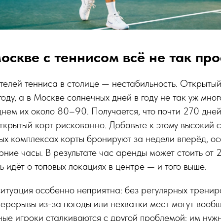
оскве с теннисом всё не так про
телей тенниса в столице — нестабильность. Открыты
году, а в Москве солнечных дней в году не так уж мно
днем их около 80–90. Получается, что почти 270 дней
ткрытый корт рискованно. Добавьте к этому высокий с
ых комплексах корты бронируют за недели вперёд, о
рние часы. В результате час аренды может стоить от
ь идёт о топовых локациях в центре — и того выше.
ситуация особенно неприятна: без регулярных тренир
перерывы из-за погоды или нехватки мест могут вооб
ые игроки сталкиваются с другой проблемой: им нужн