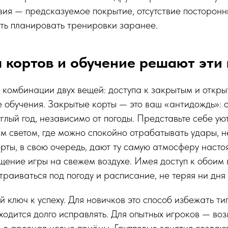
вия — предсказуемое покрытие, отсутствие посторон
ть планировать тренировки заранее.
 кортов и обучение решают эти
 комбинации двух вещей: доступа к закрытым и откры
 обучения. Закрытые корты — это ваш «антидождь»: 
глый год, независимо от погоды. Представьте себе ую
м светом, где можно спокойно отрабатывать удары, н
рты, в свою очередь, дают ту самую атмосферу наст
ущение игры на свежем воздухе. Имея доступ к обоим
траиваться под погоду и расписание, не теряя ни дня
 ключ к успеху. Для новичков это способ избежать ти
ходится долго исправлять. Для опытных игроков — воз
ь в арсенал новые приёмы. Групповые занятия созда