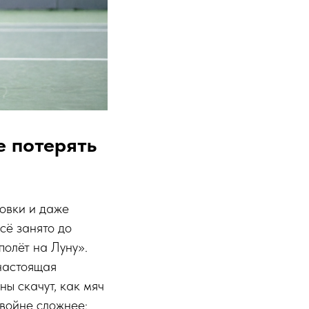
е потерять
совки и даже
сё занято до
полёт на Луну».
 настоящая
ны скачут, как мяч
двойне сложнее: