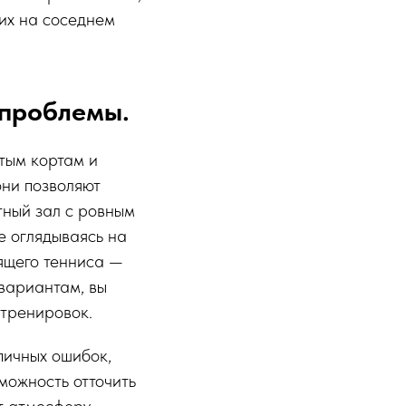
них на соседнем
 проблемы.
тым кортам и
они позволяют
тный зал с ровным
е оглядываясь на
оящего тенниса —
 вариантам, вы
 тренировок.
пичных ошибок,
можность отточить
ют атмосферу