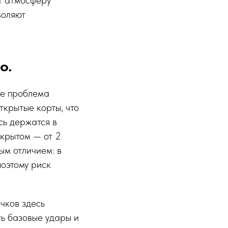
воляют
о.
де проблема
ткрытые корты, что
сь держатся в
акрытом — от 2
ым отличием: в
оэтому риск
чков здесь
ть базовые удары и