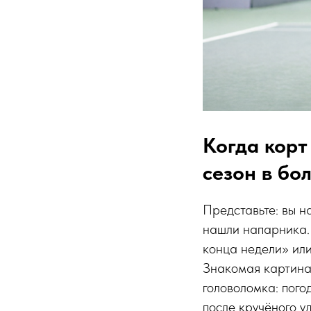
Когда корт
сезон в бо
Представьте: вы н
нашли напарника. 
конца недели» или
Знакомая картин
головоломка: пого
после кручёного у