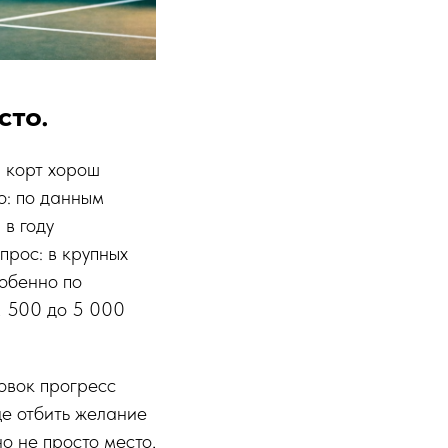
сто.
й корт хорош
го: по данным
 в году
прос: в крупных
собенно по
 2 500 до 5 000
овок прогресс
ще отбить желание
о не просто место,