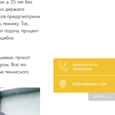
ис в 35 лет без
нно держала
оков предусмотрены
технику. Так,
л подачу: процент
ошибок
шевые, прокат
ром. Всё это
Записаться на
тренировку
ью теннисного
Забронировать корт
СВЕРНУТЬ