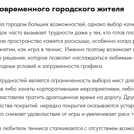
овременного городского жителя
ла городом больших возможностей, однако выбор кач
ок часто вызывает трудности даже у тех, кто готов пл
ое пространство кажется роскошью, особенно когда р
нятии, как игра в теннис. Именно поэтому возникает
е решение, которое позволит наслаждаться любимым 
годных условий и загруженности графика.
трудностей является ограниченность выбора мест для
ов либо заняты корпоративными мероприятиями, либо
 заставляя тратить драгоценное время на дорогу. Др
естве покрытий: нередко покрытия оказываются уста
о снижает удовольствие от игры и увеличивает риск 
е любители тенниса сталкиваются с отсутствием возм