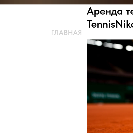
Аренда т
TennisNik
ГЛАВНАЯ
КОМАНДА