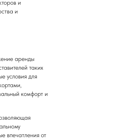
кторов и
рства и
жение аренды
ставителей таких
ые условия для
кортами,
альный комфорт и
позволяющая
альному
ые впечатления от