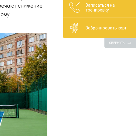
тмечают снижение
Записаться на
тренировку
ному
Забронировать корт
СВЕРНУТЬ