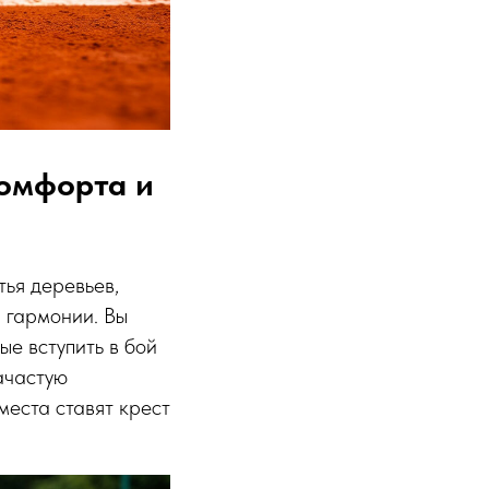
комфорта и
тья деревьев,
и гармонии. Вы
ые вступить в бой
ачастую
места ставят крест