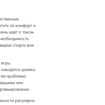
ественных
атить за комфорт и
ечь идёт о таком
 необходимость
видом спорта вне
 игры.
 находятся далеко
угая проблема
ревшими или
травмирования.
ожности регулярно