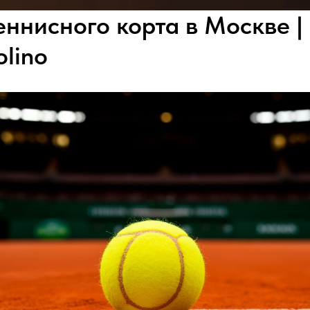
еннисного корта в Москве |
olino
ЦЕНЫ
ОТЗЫВЫ
О НАС
КОНТА