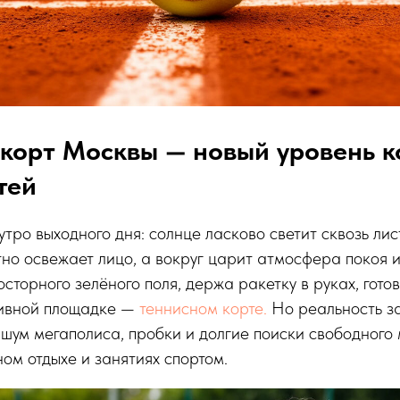
корт Москвы — новый уровень 
тей
утро выходного дня: солнце ласково светит сквозь лис
тно освежает лицо, а вокруг царит атмосфера покоя 
сторного зелёного поля, держа ракетку в руках, готов
ивной площадке —
теннисном корте.
Но реальность з
 шум мегаполиса, пробки и долгие поиски свободного 
ном отдыхе и занятиях спортом.