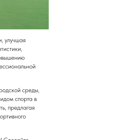
и, улучшая
тистики,
повышению
фессиональной
родской среды,
идом спорта в
ть, предлагая
портивного
с! Сделайте