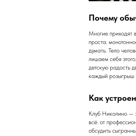
Почему обы
Многие приходят в
проста: монотонно
думать. Тело чело
лишаем себя этого
детскую радость д
каждый розыгрыш 
Как устрое
Клуб Николино — э
всё: от профессио
обсудить сыгранны