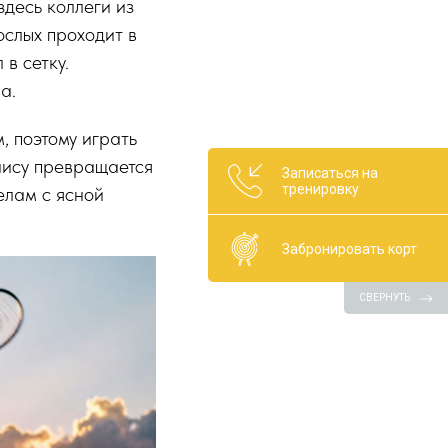
здесь коллеги из
ослых проходит в
в сетку.
а.
 поэтому играть
нису превращается
Записаться на
тренировку
елам с ясной
Забронировать корт
СВЕРНУТЬ