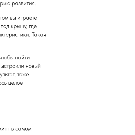
орию развития.
том вы играете
под крышу, где
ктеристики. Такая
чтобы найти
 выстроили новый
льтат, тоже
ось целое
кинг в самом