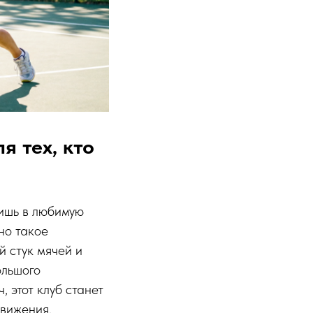
я тех, кто
дишь в любимую
но такое
й стук мячей и
ольшого
 этот клуб станет
движения.