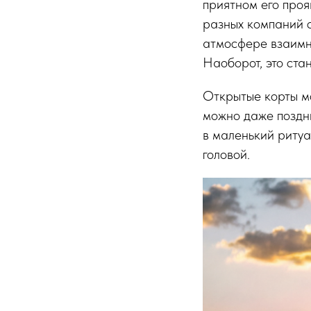
приятном его проя
разных компаний с
атмосфере взаимно
Наоборот, это ста
Открытые корты м
можно даже поздни
в маленький ритуа
головой.