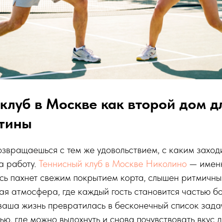
клуб в Москве как второй дом дл
утины
возвращаешься с тем же удовольствием, с каким захо
а работу.
Теннисный клуб в Москве Николино
— имен
сь пахнет свежим покрытием корта, слышен ритмичны
мая атмосфера, где каждый гость становится частью б
ваша жизнь превратилась в бесконечный список задач,
ью, где можно выдохнуть и снова почувствовать вкус 