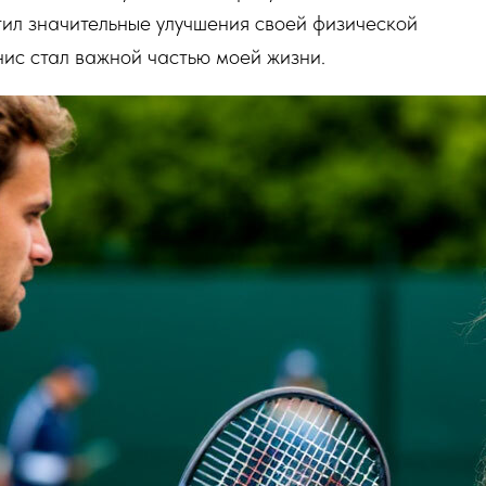
етил значительные улучшения своей физической
нис стал важной частью моей жизни.