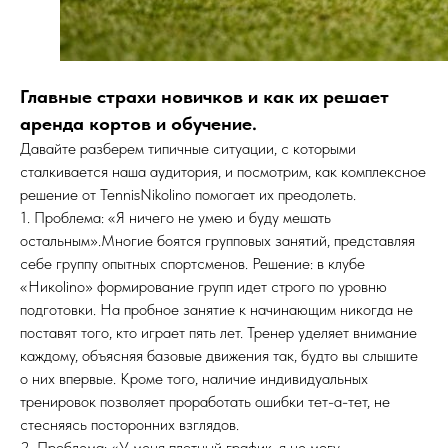
Главные страхи новичков и как их решает
аренда кортов и обучение.
Давайте разберем типичные ситуации, с которыми
сталкивается наша аудитория, и посмотрим, как комплексное
решение от TennisNikolino помогает их преодолеть.
1. Проблема: «Я ничего не умею и буду мешать
остальным».Многие боятся групповых занятий, представляя
себе группу опытных спортсменов. Решение: в клубе
«Никolino» формирование групп идет строго по уровню
подготовки. На пробное занятие к начинающим никогда не
поставят того, кто играет пять лет. Тренер уделяет внимание
каждому, объясняя базовые движения так, будто вы слышите
о них впервые. Кроме того, наличие индивидуальных
тренировок позволяет проработать ошибки тет-а-тет, не
стесняясь посторонних взглядов.
2. Проблема: «У меня плотный график, я не могу