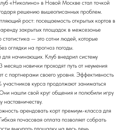
клуб «Николино» в Новой Москве стал точкой
агодаря решению вышеописанных проблем.
атляющий рост: посещаемость открытых кортов в
а аренду закрытых площадок в межсезонье
о статистика — это сотни людей, которые
без оглядки на прогноз погоды.
 для начинающих. Клуб внедрил систему
 3 месяца новички проходят путь от неумения
ет с партнерами своего уровня. Эффективность
 участников курса продолжают заниматься
 Они нашли свой круг общения и полюбили игру
у наставничеству.
ожность арендовать корт премиум-класса для
Гибкая почасовая оплата позволяет собрать
сти выкупать площадку на весь день.