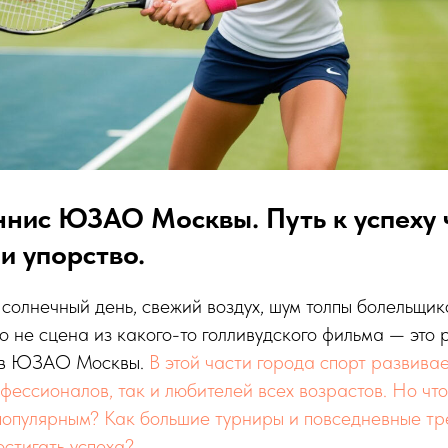
ннис ЮЗАО Москвы. Путь к успеху 
и упорство.
 солнечный день, свежий воздух, шум толпы болельщик
то не сцена из какого-то голливудского фильма — это 
а в ЮЗАО Москвы.
В этой части города спорт развивае
фессионалов, так и любителей всех возрастов. Но что
 популярным? Как большие турниры и повседневные т
стигать успеха?