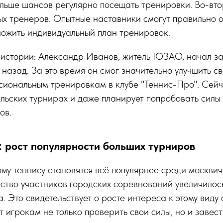
ольше шансов регулярно посещать тренировки. Во-вто
х тренеров. Опытные наставники смогут правильно о
ложить индивидуальный план тренировок.
истории: Александр Иванов, житель ЮЗАО, начал з
 назад. За это время он смог значительно улучшить с
сиональным тренировкам в клубе "Теннис-Про". Сей
ельских турнирах и даже планирует попробовать силы
ов.
: рост популярности больших турниров
му теннису становятся всё популярнее среди москвич
ество участников городских соревнований увеличило
. Это свидетельствует о росте интереса к этому виду 
т игрокам не только проверить свои силы, но и завес