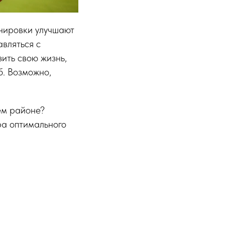
енировки улучшают
вляться с
ить свою жизнь,
б. Возможно,
ем районе?
ра оптимального