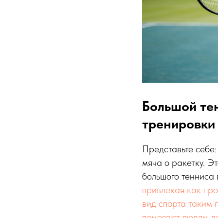
Большой те
тренировки 
Представьте себе:
мяча о ракетку. Э
большого теннис
привлекая как про
вид спорта таким
помогают людям до