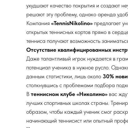
ухудшают качество покрытия и создают н
решают эту проблему, однако аренда удоб
Компания
«TennisNikolino»
предлагает ун
открытых теннисных кортов прямо в сердц
тенниса получают возможность заниматься
Отсутствие квалифицированных инстр
Даже талантливый игрок нуждается в гра
потенциал ученика в нужное русло. Однак
данным статистики, лишь около
30% нови
столкнувшись с проблемами подбора подх
В
теннисном клубе «Николино»
вас жду
лучших спортивных школах страны. Трени
образом, чтобы каждый ученик смог раскры
начинающий теннисист или опытный проф