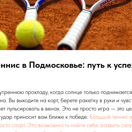
ннис в Подмосковье: путь к успе
утреннюю прохладу, когда солнце только поднимается
а. Вы выходите на корт, берете ракетку в руки и чувс
т пульсировать в венах. Это не просто игра — это ц
 удар приносит вам ближе к победе.
Большой теннис 
осто спорт. Это возможность найти себя, развить силу