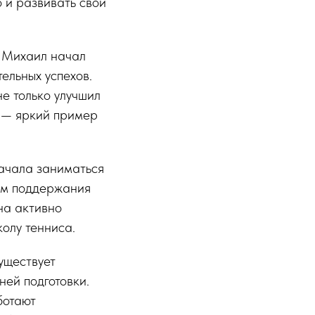
о и развивать свои
. Михаил начал
тельных успехов.
е только улучшил
я — яркий пример
начала заниматься
бом поддержания
на активно
колу тенниса.
уществует
ней подготовки.
ботают